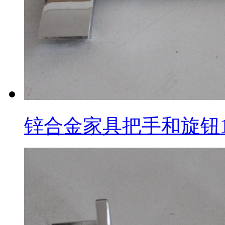
锌合金家具把手和旋钮1