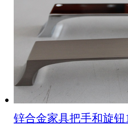
锌合金家具把手和旋钮1