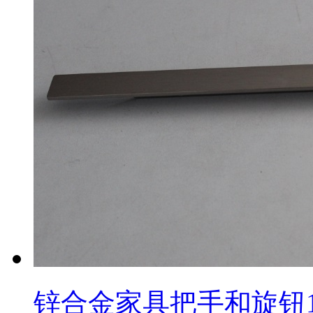
锌合金家具把手和旋钮1