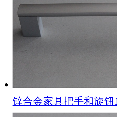
锌合金家具把手和旋钮1