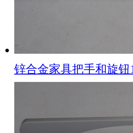
锌合金家具把手和旋钮1