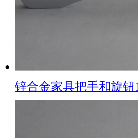
锌合金家具把手和旋钮1