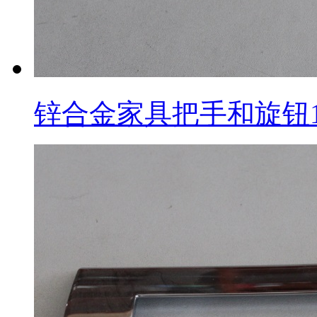
锌合金家具把手和旋钮1