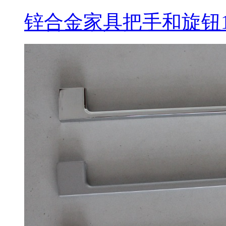
锌合金家具把手和旋钮1