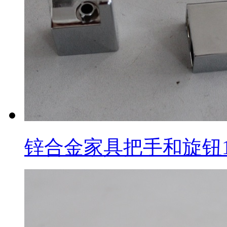
锌合金家具把手和旋钮1