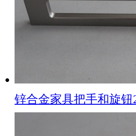
锌合金家具把手和旋钮2