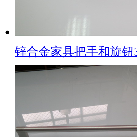
锌合金家具把手和旋钮3