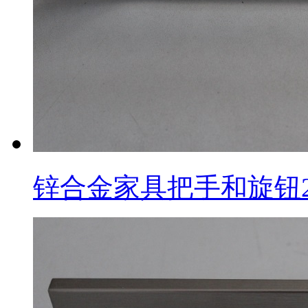
锌合金家具把手和旋钮2