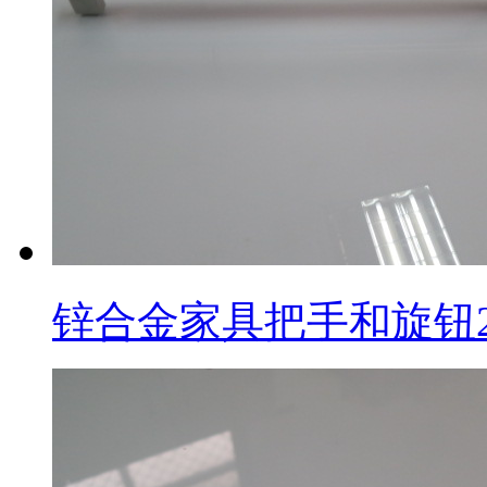
锌合金家具把手和旋钮2