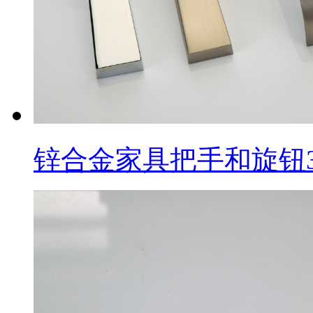
锌合金家具把手和旋钮3