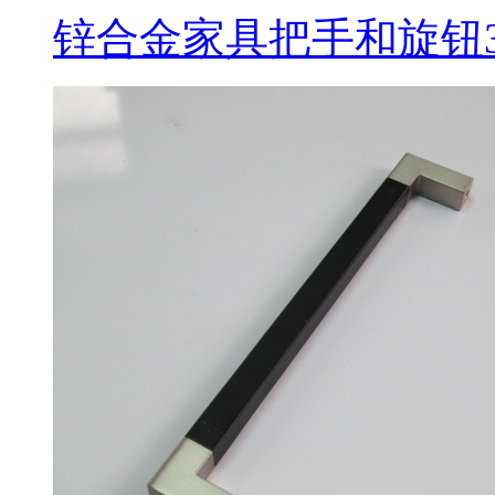
锌合金家具把手和旋钮3