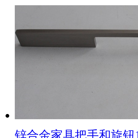
锌合金家具把手和旋钮1