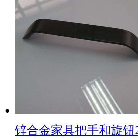
锌合金家具把手和旋钮2