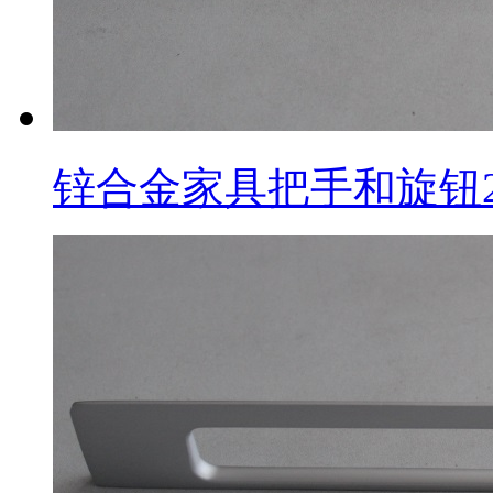
锌合金家具把手和旋钮2