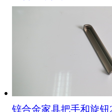
锌合金家具把手和旋钮2