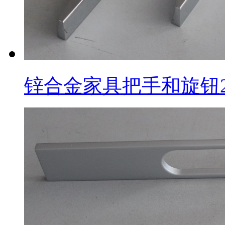
锌合金家具把手和旋钮2