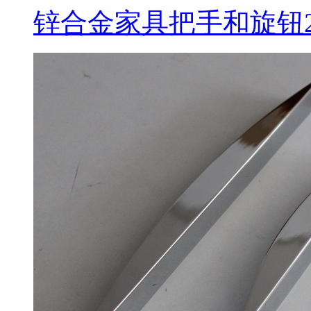
锌合金家具把手和旋钮2