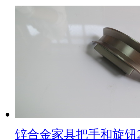
锌合金家具把手和旋钮2