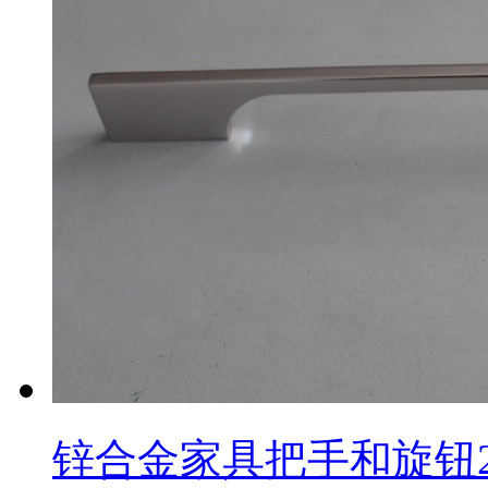
锌合金家具把手和旋钮2