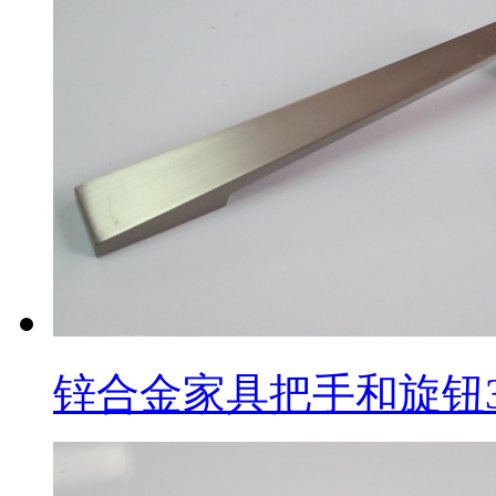
锌合金家具把手和旋钮3